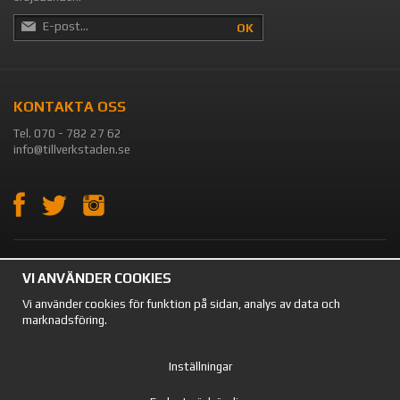
OK
KONTAKTA OSS
Tel. 070 - 782 27 62
info@tillverkstaden.se
OM OSS
VI ANVÄNDER COOKIES
Vi använder cookies för funktion på sidan, analys av data och
TILLVERKSTADEN.SE Säljer förvaring och utrustning till verkstaden,
marknadsföring.
lagret och garaget. På vår sida kan du hitta en mängd olika produkter.
Vi säljer till både privatpersoner och företag.
Inställningar