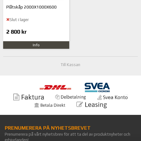
Plåtskåp 2000X1000X600
Slut i lager
2 800 kr
Info
Till Kassan
PRENUMERERA PÅ NYHETSBREVET
Prenumerera på vårt nyhetsbrev för att ta del av produktnyheter och
erbjudanden!