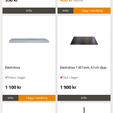
690 kr
Info
Info
Lägg i varukorg
Bänkskiva
Bänkskiva 1361mm, 61cm djup
Finns i lager
Slut i lager
1 100 kr
1 900 kr
Info
Lägg i varukorg
Info