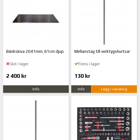
Bänkskiva 2041mm, 61cm djup
Mellanstag till verktygshurtsar
Slut i lager
Finns i lager
2 400 kr
130 kr
Info
Info
Lägg i varukorg