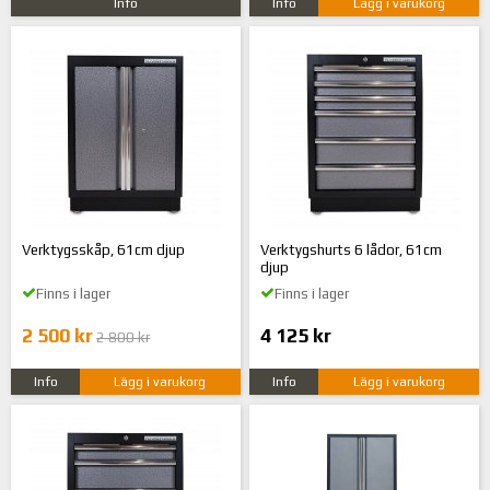
Info
Info
Lägg i varukorg
Verktygsskåp, 61cm djup
Verktygshurts 6 lådor, 61cm
djup
Finns i lager
Finns i lager
2 500 kr
4 125 kr
2 800 kr
Info
Lägg i varukorg
Info
Lägg i varukorg