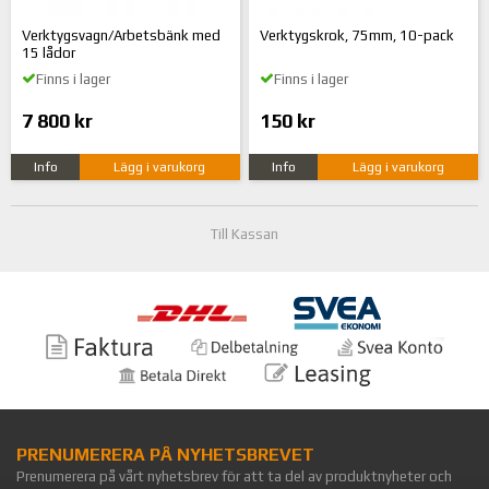
Verktygsvagn/Arbetsbänk med
Verktygskrok, 75mm, 10-pack
15 lådor
Finns i lager
Finns i lager
7 800 kr
150 kr
Info
Lägg i varukorg
Info
Lägg i varukorg
Till Kassan
PRENUMERERA PÅ NYHETSBREVET
Prenumerera på vårt nyhetsbrev för att ta del av produktnyheter och