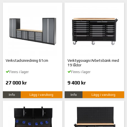
Verkstadsinredning 61cm
Verktygsvagn/Arbetsbänk med
19 lådor
Finns i lager
Finns i lager
27 000 kr
9 400 kr
Info
Lägg i varukorg
Info
Lägg i varukorg