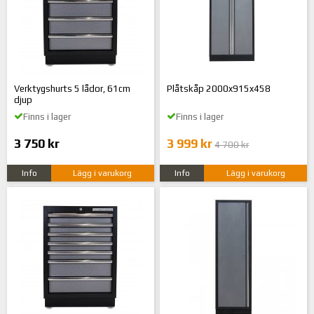
Verktygshurts 5 lådor, 61cm
Plåtskåp 2000x915x458
djup
Finns i lager
Finns i lager
3 750 kr
3 999 kr
4 700 kr
Info
Lägg i varukorg
Info
Lägg i varukorg