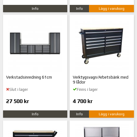
Info
Info
Lägg i varukorg
Verkstadsinredning 61cm
Verktygsvagn/Arbetsbänk med
9 lådor
Slut i lager
Finns i lager
27 500 kr
4 700 kr
Info
Info
Lägg i varukorg