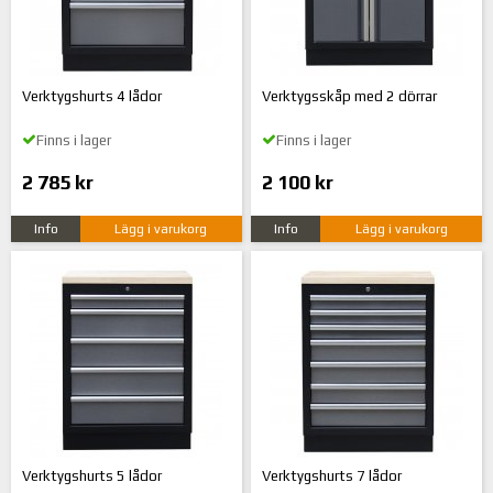
Verktygshurts 4 lådor
Verktygsskåp med 2 dörrar
Finns i lager
Finns i lager
2 785 kr
2 100 kr
Info
Lägg i varukorg
Info
Lägg i varukorg
Verktygshurts 5 lådor
Verktygshurts 7 lådor