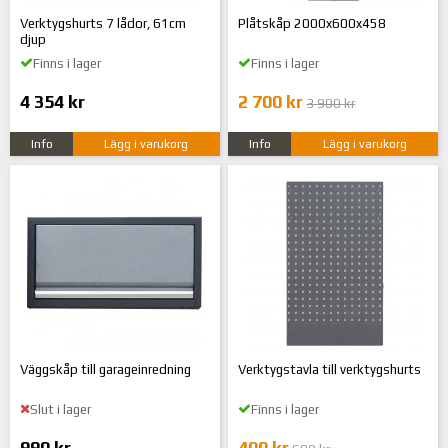
Verktygshurts 7 lådor, 61cm
Plåtskåp 2000x600x458
djup
Finns i lager
Finns i lager
4 354 kr
2 700 kr
3 900 kr
Info
Lägg i varukorg
Info
Lägg i varukorg
Väggskåp till garageinredning
Verktygstavla till verktygshurts
Slut i lager
Finns i lager
990 kr
400 kr