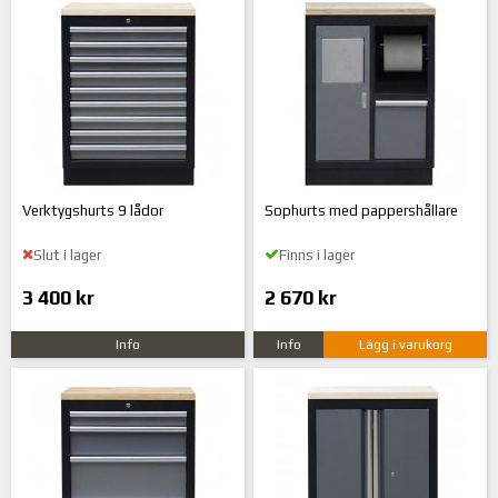
Verktygshurts 9 lådor
Sophurts med pappershållare
Slut i lager
Finns i lager
3 400 kr
2 670 kr
Info
Info
Lägg i varukorg