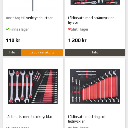
Ändstag till verktygshurtsar
Lådinsats med spärrnycklar,
hylsor
Finns i lager
Slut i lager
110 kr
1 200 kr
Info
Lägg i varukorg
Info
Lådinsats med blocknycklar
Lådinsats med ring och
lednycklar