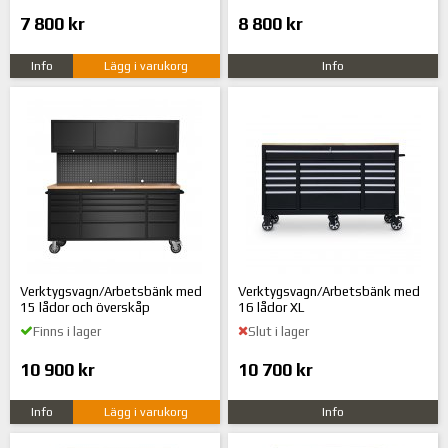
7 800 kr
8 800 kr
Info
Lägg i varukorg
Info
Verktygsvagn/Arbetsbänk med
Verktygsvagn/Arbetsbänk med
15 lådor och överskåp
16 lådor XL
Finns i lager
Slut i lager
10 900 kr
10 700 kr
Info
Lägg i varukorg
Info