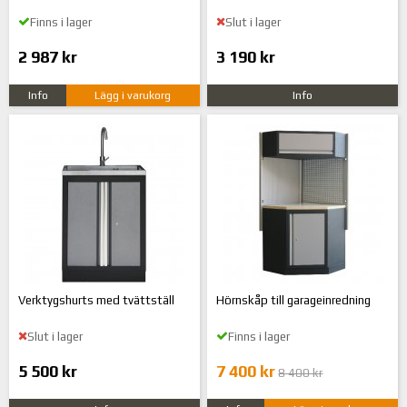
Finns i lager
Slut i lager
2 987 kr
3 190 kr
Info
Lägg i varukorg
Info
Verktygshurts med tvättställ
Hörnskåp till garageinredning
Slut i lager
Finns i lager
5 500 kr
7 400 kr
8 400 kr