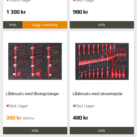
Finns i lager
Slut i lager
1 300 kr
980 kr
Info
Lägg i varukorg
Info
Lådinsats med låsringstänger
Lådinsats med skruvmejslar
Slut i lager
Slut i lager
300 kr
480 kr
400 kr
Info
Info