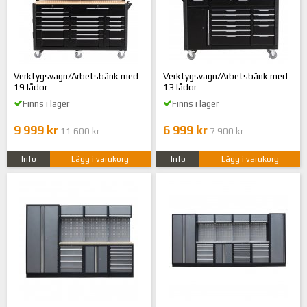
Verktygsvagn/Arbetsbänk med
Verktygsvagn/Arbetsbänk med
19 lådor
13 lådor
Finns i lager
Finns i lager
9 999 kr
6 999 kr
11 600 kr
7 900 kr
Info
Lägg i varukorg
Info
Lägg i varukorg