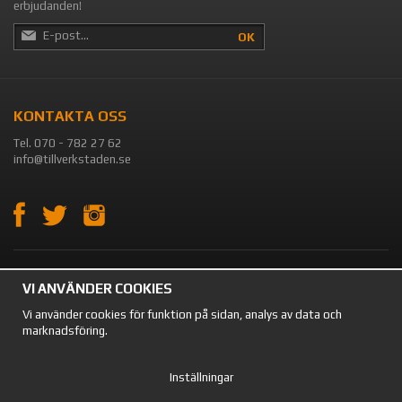
erbjudanden!
OK
KONTAKTA OSS
Tel. 070 - 782 27 62
info@tillverkstaden.se
OM OSS
VI ANVÄNDER COOKIES
Vi använder cookies för funktion på sidan, analys av data och
TILLVERKSTADEN.SE Säljer förvaring och utrustning till verkstaden,
marknadsföring.
lagret och garaget. På vår sida kan du hitta en mängd olika produkter.
Vi säljer till både privatpersoner och företag.
Inställningar