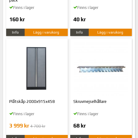
pack
Finns i lager
Finns i lager
160 kr
40 kr
Info
Lägg i varukorg
Info
Lägg i varukorg
Plåtskåp 2000x915x458
Skruvmejselhållare
Finns i lager
Finns i lager
3 999 kr
68 kr
4 700 kr