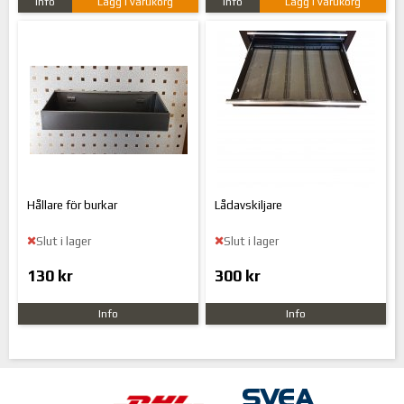
Info
Lägg i varukorg
Info
Lägg i varukorg
Hållare för burkar
Lådavskiljare
Slut i lager
Slut i lager
130 kr
300 kr
Info
Info