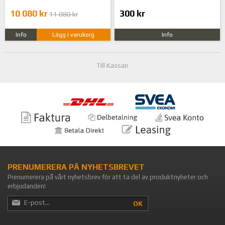
10 080 kr
300 kr
11 080 kr
Info
Lägg i varukorg
Info
Till Kassan
PRENUMERERA PÅ NYHETSBREVET
Prenumerera på vårt nyhetsbrev för att ta del av produktnyheter och
erbjudanden!
OK