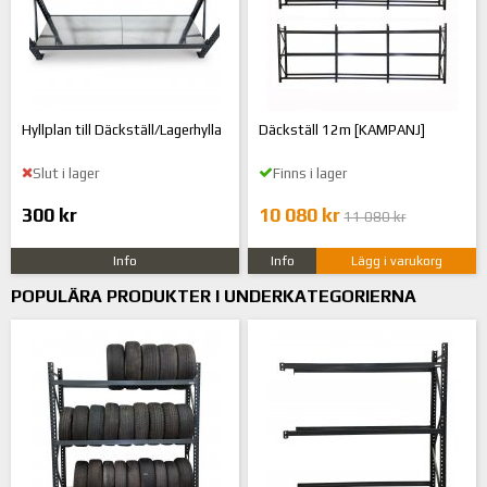
Hyllplan till Däckställ/Lagerhylla
Däckställ 12m [KAMPANJ]
Slut i lager
Finns i lager
300 kr
10 080 kr
11 080 kr
Info
Info
Lägg i varukorg
POPULÄRA PRODUKTER I UNDERKATEGORIERNA