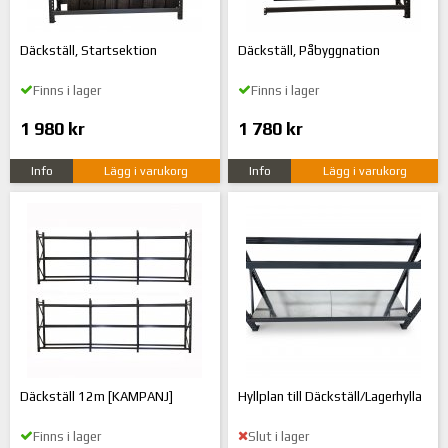
Däckställ, Startsektion
Däckställ, Påbyggnation
Finns i lager
Finns i lager
1 980 kr
1 780 kr
Info
Lägg i varukorg
Info
Lägg i varukorg
Däckställ 12m [KAMPANJ]
Hyllplan till Däckställ/Lagerhylla
Finns i lager
Slut i lager