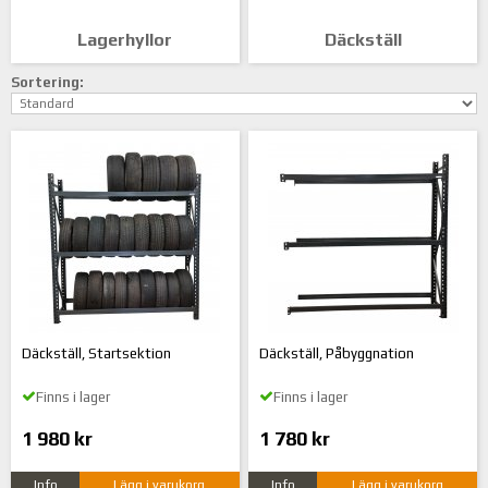
Lagerhyllor
Däckställ
Sortering:
Däckställ, Startsektion
Däckställ, Påbyggnation
Finns i lager
Finns i lager
1 980 kr
1 780 kr
Info
Lägg i varukorg
Info
Lägg i varukorg