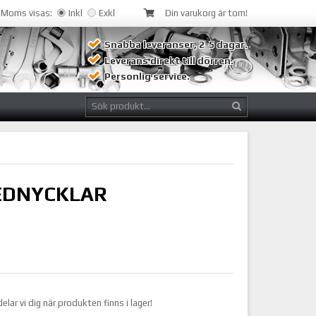
Moms visas:
Inkl
Exkl
Din varukorg är tom!
Snabba leveranser, 2-5 dagar.
Leverans direkt till dörren.
Personlig service.
EDNYCKLAR
r vi dig när produkten finns i lager!