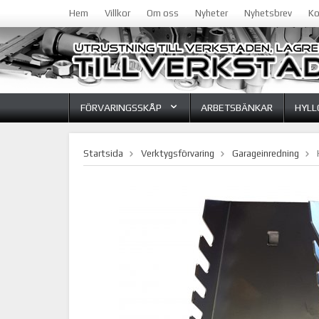
Hem
Villkor
Om oss
Nyheter
Nyhetsbrev
Ko
FÖRVARINGSSKÅP
ARBETSBÄNKAR
HYLL
Startsida
Verktygsförvaring
Garageinredning