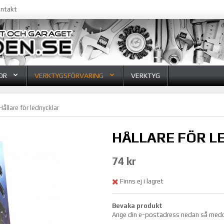
ntakt
OR
VERKTYGSFÖRVARING
VERKTYG
Hållare för lednycklar
HÅLLARE FÖR L
74 kr
Finns ej i lagret
Bevaka produkt
Ange din e-postadress nedan så meddela