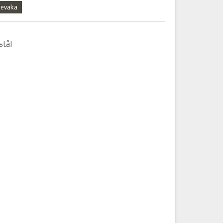
evaka
stål