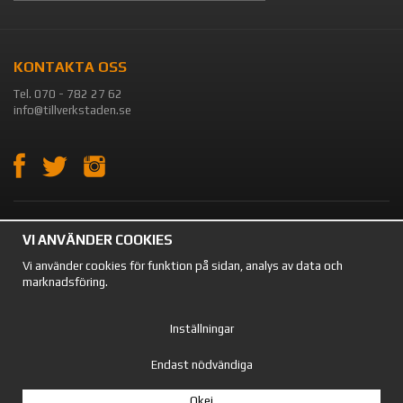
KONTAKTA OSS
Tel. 070 - 782 27 62
info@tillverkstaden.se
OM OSS
VI ANVÄNDER COOKIES
TILLVERKSTADEN.SE Säljer förvaring och utrustning till verkstaden,
Vi använder cookies för funktion på sidan, analys av data och
lagret och garaget. På vår sida kan du hitta en mängd olika produkter.
marknadsföring.
Vi säljer till både privatpersoner och företag.
Inställningar
Endast nödvändiga
Okej