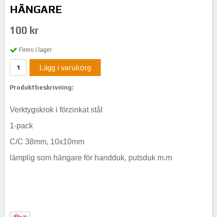
HÄNGARE
100 kr
Finns i lager
Lägg i varukorg
Produktbeskrivning:
Verktygskrok i förzinkat stål
​1-pack
C/C 38mm, 10x10mm
lämplig som hängare för handduk, putsduk m.m