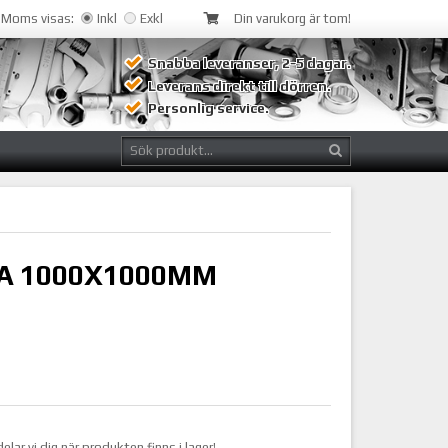
Moms visas:
Inkl
Exkl
Din varukorg är tom!
Snabba leveranser, 2-5 dagar.
Leverans direkt till dörren.
Personlig service.
A 1000X1000MM
r vi dig när produkten finns i lager!