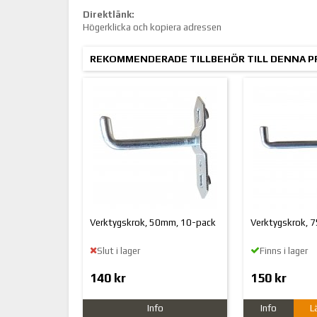
Direktlänk:
Högerklicka och kopiera adressen
REKOMMENDERADE TILLBEHÖR TILL DENNA 
Verktygskrok, 50mm, 10-pack
Verktygskrok, 
Slut i lager
Finns i lager
140 kr
150 kr
Info
Info
L