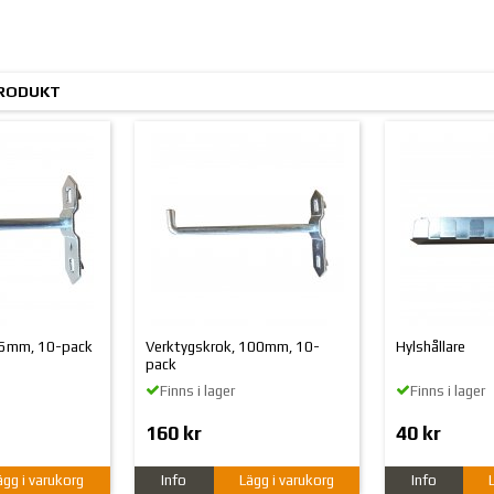
PRODUKT
75mm, 10-pack
Verktygskrok, 100mm, 10-
Hylshållare
pack
Finns i lager
Finns i lager
160 kr
40 kr
ägg i varukorg
Info
Lägg i varukorg
Info