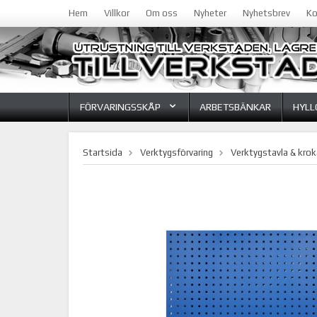
Hem
Villkor
Om oss
Nyheter
Nyhetsbrev
Ko
FÖRVARINGSSKÅP
ARBETSBÄNKAR
HYLL
Startsida
Verktygsförvaring
Verktygstavla & krok