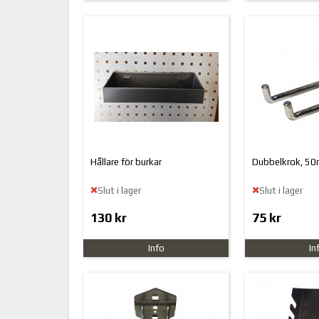
Hållare för burkar
Dubbelkrok, 50
Slut i lager
Slut i lager
130 kr
75 kr
Info
In