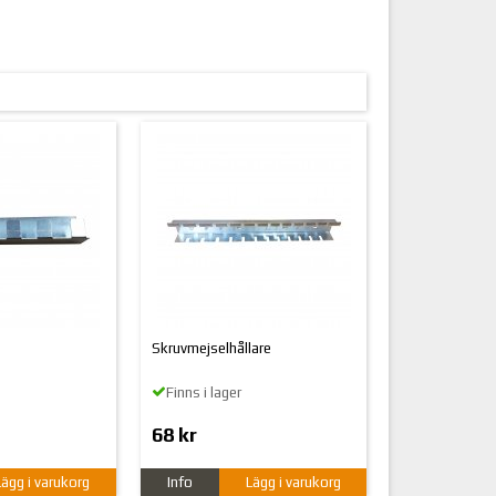
Skruvmejselhållare
Finns i lager
68 kr
Lägg i varukorg
Info
Lägg i varukorg