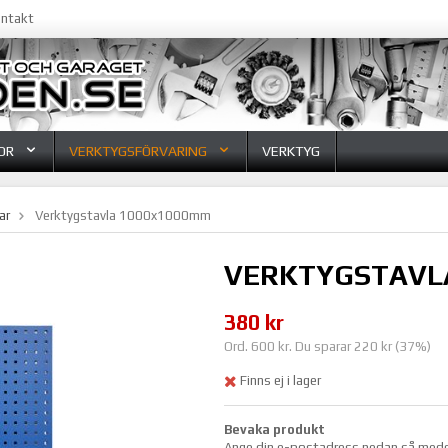
ntakt
OR
VERKTYGSFÖRVARING
VERKTYG
ar
Verktygstavla 1000x1000mm
VERKTYGSTAVL
380 kr
Ord. 600 kr. Du sparar 220 kr (37%)
Finns ej i lager
Bevaka produkt
Ange din e-postadress nedan så meddela