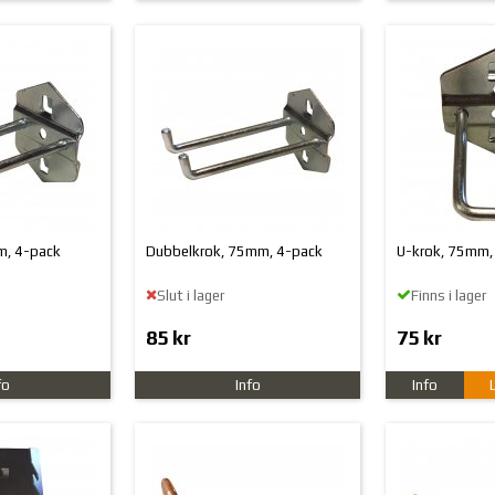
m, 4-pack
Dubbelkrok, 75mm, 4-pack
U-krok, 75mm,
Slut i lager
Finns i lager
85 kr
75 kr
fo
Info
Info