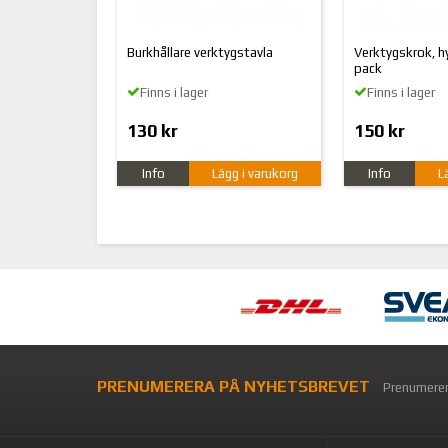
Burkhållare verktygstavla
Verktygskrok, hy
pack
Finns i lager
Finns i lager
130 kr
150 kr
Info
Lägg i varukorg
Info
L
PRENUMERERA PÅ NYHETSBREVET
Prenumerer