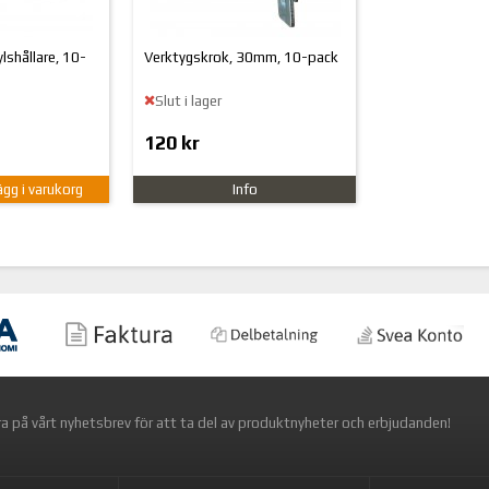
lshållare, 10-
Verktygskrok, 30mm, 10-pack
Slut i lager
120 kr
ägg i varukorg
Info
a på vårt nyhetsbrev för att ta del av produktnyheter och erbjudanden!