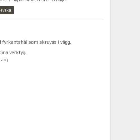
evaka
 fyrkantshål som skruvas i vägg.
dina verktyg.
färg