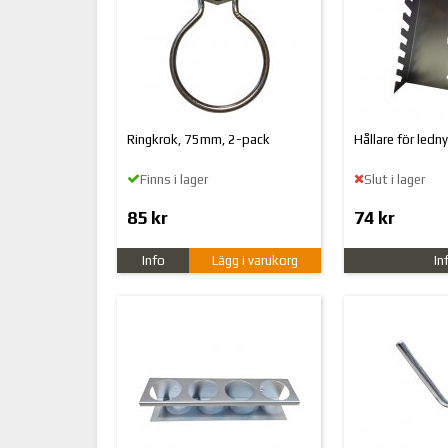
Ringkrok, 75mm, 2-pack
Hållare för ledny
Finns i lager
Slut i lager
85 kr
74 kr
Info
Lägg i varukorg
In