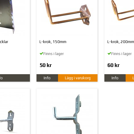
cklar
L-krok, 150mm
L-krok, 200m
Finns i lager
Finns i lager
50 kr
60 kr
fo
Info
Lägg i varukorg
Info