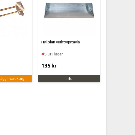
m
Hyllplan verktygstavla
Slut i lager
135 kr
Lägg i varukorg
Info