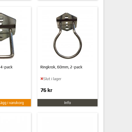
 4-pack
Ringkrok, 60mm, 2-pack
Slut i lager
76 kr
Lägg i varukorg
Info