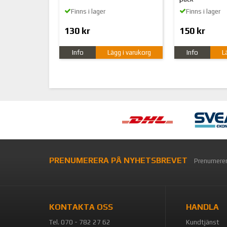
Finns i lager
Finns i lager
130 kr
150 kr
Info
Lägg i varukorg
Info
L
PRENUMERERA PÅ NYHETSBREVET
Prenumerer
KONTAKTA OSS
HANDLA
Tel. 070 - 782 27 62
Kundtjänst