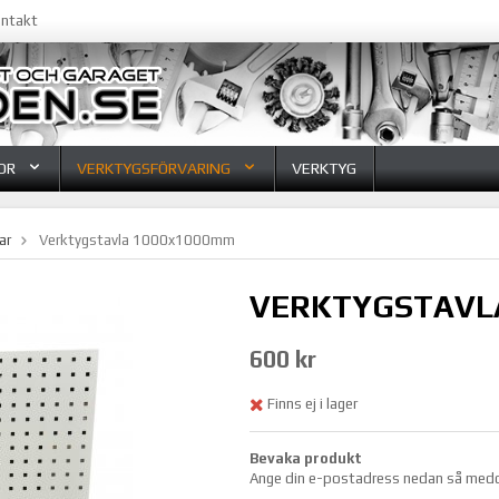
ntakt
OR
VERKTYGSFÖRVARING
VERKTYG
ar
Verktygstavla 1000x1000mm
VERKTYGSTAVL
600 kr
Finns ej i lager
Bevaka produkt
Ange din e-postadress nedan så meddela