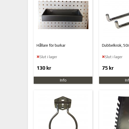
Hållare för burkar
Dubbelkrok, 50
Slut i lager
Slut i lager
130 kr
75 kr
Info
In