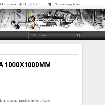
Moms visas:
Inkl
Exkl
Din varukorg är tom!
Snabba leveranser, 2-5 dagar.
Leverans direkt till dörren.
Personlig service.
A 1000X1000MM
r vi dig när produkten finns i lager!