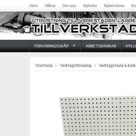
Hem
Villkor
Om oss
Nyheter
Nyhetsbrev
Ko
FÖRVARINGSSKÅP
ARBETSBÄNKAR
HYLL
Startsida
Verktygsförvaring
Verktygstavla & krok