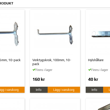
PRODUKT
75mm, 10-pack
Verktygskrok, 100mm, 10-
Hylshållare
pack
Finns i lager
Finns i lager
160 kr
40 kr
ägg i varukorg
Info
Lägg i varukorg
Info