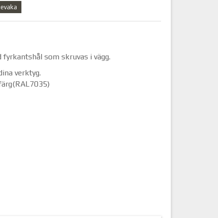
evaka
 fyrkantshål som skruvas i vägg.
dina verktyg.
å färg(RAL7035)