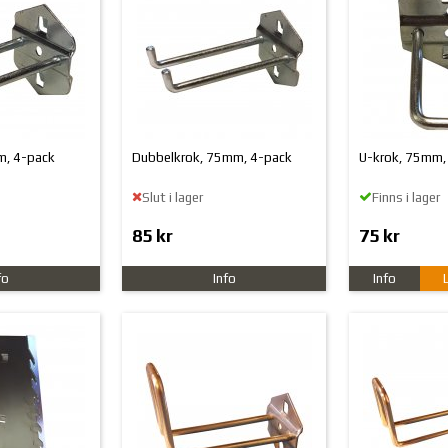
m, 4-pack
Dubbelkrok, 75mm, 4-pack
U-krok, 75mm,
Slut i lager
Finns i lager
85 kr
75 kr
fo
Info
Info