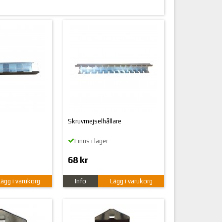
Skruvmejselhållare
Finns i lager
68 kr
Lägg i varukorg
Info
Lägg i varukorg