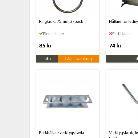
Ringkrok, 75mm, 2-pack
Hållare för ledny
Finns i lager
Slut i lager
85 kr
74 kr
Info
Lägg i varukorg
In
Burkhållare verktygstavla
Verktygskrok, hy
pack