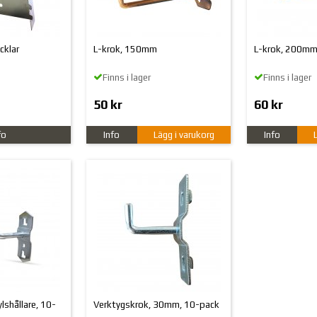
cklar
L-krok, 150mm
L-krok, 200m
Finns i lager
Finns i lager
50 kr
60 kr
fo
Info
Lägg i varukorg
Info
lshållare, 10-
Verktygskrok, 30mm, 10-pack