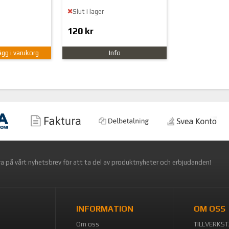
Slut i lager
120 kr
ägg i varukorg
Info
a på vårt nyhetsbrev för att ta del av produktnyheter och erbjudanden!
INFORMATION
OM OSS
Om oss
TILLVERKSTA