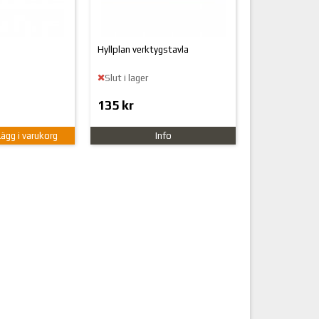
m
Hyllplan verktygstavla
Slut i lager
135 kr
Lägg i varukorg
Info